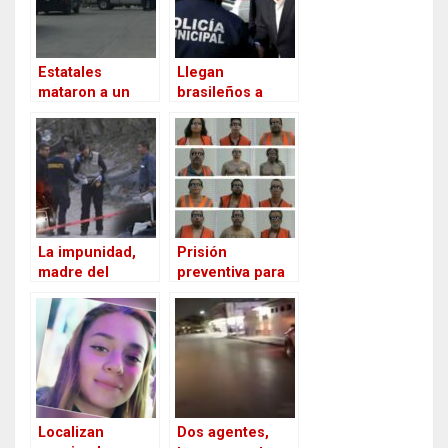
Juárez
Estatales
Llegan
mataron a un
brasileños a
Sicario en el
aprender cómo
enfrentamiento
contener la
de Cuauhtémoc,
violencia con el
Chihuahua
Modelo de
prevención y
seguridad de Cd.
Juárez
La impunidad,
Prisión
madre del
preventiva para
asesinato en Cd.
los que atacaron
Juárez / La
a policías
fiscalía doblada
municipales en
por el crímen
Cd. Juárez el
primero de Julio
Localizan
Dos agentes,