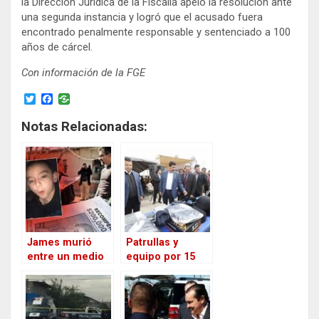
la Dirección Jurídica de la Fiscalía apeló la resolución ante
una segunda instancia y logró que el acusado fuera
encontrado penalmente responsable y sentenciado a 100
años de cárcel.
Con información de la FGE
T
F
w
a
i
c
Notas Relacionadas:
t
e
t
b
e
o
r
o
k
James murió
Patrullas y
entre un medio
equipo por 15
sin ética y un
millones de
fiscal entregado
pesos para
/ Reflexiones /
garantizar la
Luis Cardona
seguridad en Cd.