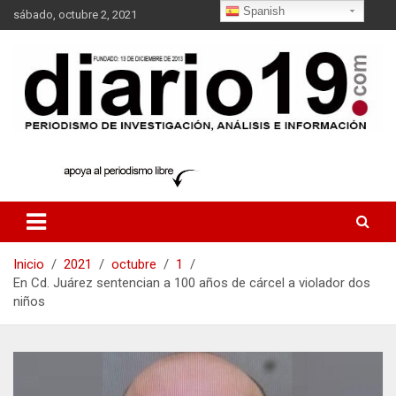
Saltar
Spanish
sábado, octubre 2, 2021
al
contenido
noticias
diario19.com
Inicio
2021
octubre
1
En Cd. Juárez sentencian a 100 años de cárcel a violador dos
niños