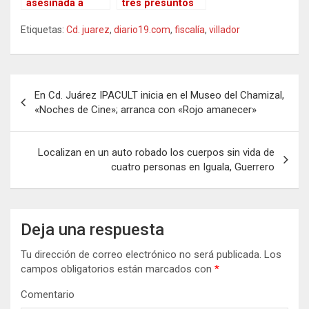
asesinada a
tres presuntos
Ámbar Viridiana
sicarios y un civil
Etiquetas:
Cd. juarez
,
diario19.com
,
fiscalía
,
villador
en Cuautitlán
no identificado
saldo oficial de
los fallecidos en
ataques a
Navegación
policías en Cd.
En Cd. Juárez IPACULT inicia en el Museo del Chamizal,
Juárez
de
«Noches de Cine»; arranca con «Rojo amanecer»
entradas
Localizan en un auto robado los cuerpos sin vida de
cuatro personas en Iguala, Guerrero
Deja una respuesta
Tu dirección de correo electrónico no será publicada.
Los
campos obligatorios están marcados con
*
Comentario