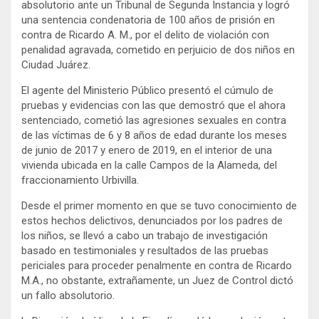
absolutorio ante un Tribunal de Segunda Instancia y logró
t
b
e
o
una sentencia condenatoria de 100 años de prisión en
r
o
contra de Ricardo A. M., por el delito de violación con
k
penalidad agravada, cometido en perjuicio de dos niños en
Ciudad Juárez.
El agente del Ministerio Público presentó el cúmulo de
pruebas y evidencias con las que demostró que el ahora
sentenciado, cometió las agresiones sexuales en contra
de las víctimas de 6 y 8 años de edad durante los meses
de junio de 2017 y enero de 2019, en el interior de una
vivienda ubicada en la calle Campos de la Alameda, del
fraccionamiento Urbivilla.
Desde el primer momento en que se tuvo conocimiento de
estos hechos delictivos, denunciados por los padres de
los niños, se llevó a cabo un trabajo de investigación
basado en testimoniales y resultados de las pruebas
periciales para proceder penalmente en contra de Ricardo
M.A., no obstante, extrañamente, un Juez de Control dictó
un fallo absolutorio.