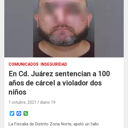
COMUNICADOS
INSEGURIDAD
En Cd. Juárez sentencian a 100
años de cárcel a violador dos
niños
1 octubre, 2021
diario 19
T
F
w
a
i
c
La Fiscalía de Distrito Zona Norte, apeló un fallo
t
e