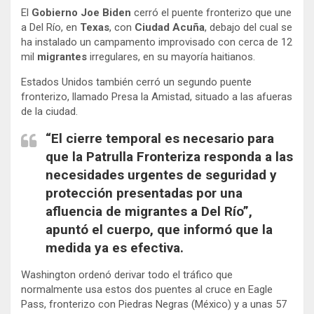
i
c
El
Gobierno Joe Biden
cerró el puente fronterizo que une
t
e
a Del Río, en
Texas
, con
Ciudad Acuña
, debajo del cual se
t
b
e
o
ha instalado un campamento improvisado con cerca de 12
r
o
mil
migrantes
irregulares, en su mayoría haitianos.
k
Estados Unidos también cerró un segundo puente
fronterizo, llamado Presa la Amistad, situado a las afueras
de la ciudad.
“El cierre temporal es necesario para
que la Patrulla Fronteriza responda a las
necesidades urgentes de seguridad y
protección presentadas por una
afluencia de migrantes a Del Río”,
apuntó el cuerpo, que informó que la
medida ya es efectiva.
Washington ordenó derivar todo el tráfico que
normalmente usa estos dos puentes al cruce en Eagle
Pass, fronterizo con Piedras Negras (México) y a unas 57