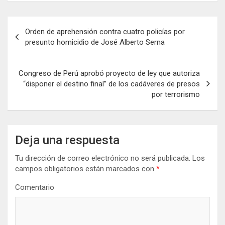
puentes
Biden con la
fronterizos
cabeza apoyada
Navegación
en las manos
Orden de aprehensión contra cuatro policías por
de
presunto homicidio de José Alberto Serna
entradas
Congreso de Perú aprobó proyecto de ley que autoriza
“disponer el destino final” de los cadáveres de presos
por terrorismo
Deja una respuesta
Tu dirección de correo electrónico no será publicada.
Los
campos obligatorios están marcados con
*
Comentario