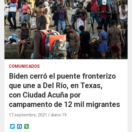
COMUNICADOS
Biden cerró el puente fronterizo
que une a Del Río, en Texas,
con Ciudad Acuña por
campamento de 12 mil migrantes
17 septiembre, 2021
diario 19
T
F
w
a