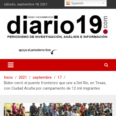
Saltar
Spanish
sábado, septiembre 18, 2021
al
contenido
noticias
diario19.com
Inicio
2021
septiembre
17
Biden cerró el puente fronterizo que une a Del Río, en Texas,
con Ciudad Acuña por campamento de 12 mil migrantes