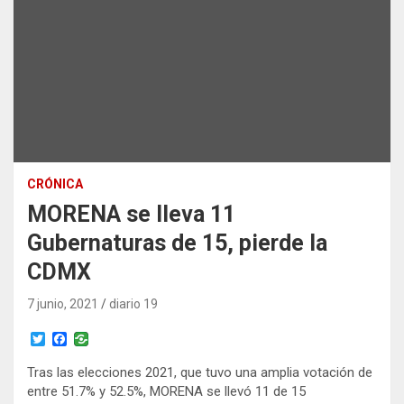
CRÓNICA
MORENA se lleva 11
Gubernaturas de 15, pierde la
CDMX
7 junio, 2021
diario 19
T
F
w
a
i
c
Tras las elecciones 2021, que tuvo una amplia votación de
t
e
entre 51.7% y 52.5%, MORENA se llevó 11 de 15
t
b