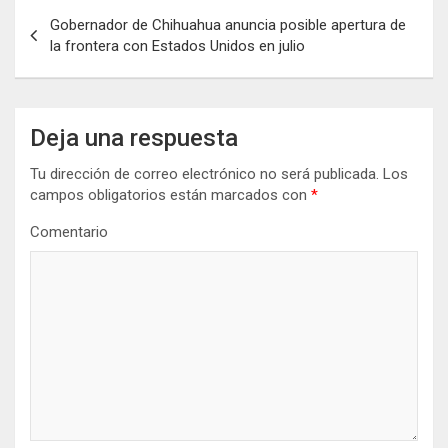
N
Gobernador de Chihuahua anuncia posible apertura de
a
la frontera con Estados Unidos en julio
v
e
g
Deja una respuesta
a
Tu dirección de correo electrónico no será publicada.
Los
campos obligatorios están marcados con
*
c
i
Comentario
ó
n
d
e
e
n