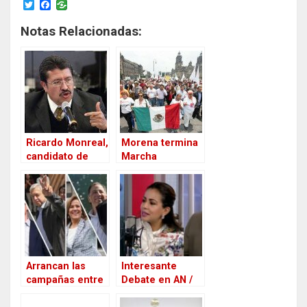
T
F
w
a
i
c
Notas Relacionadas:
t
e
t
b
e
o
r
o
k
Ricardo Monreal,
Morena termina
candidato de
Marcha
MORENA a
exigiendo
delegado en
conteo voto por
Cuauhtémoc
voto en la
delegación
Gustavo A.
Madero
Arrancan las
Interesante
campañas entre
Debate en AN /
amagos de la
“Insurrección