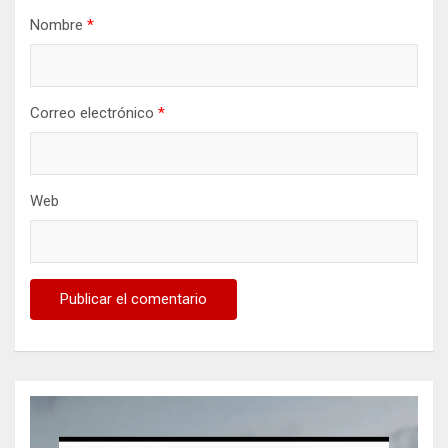
t
Nombre
*
r
a
d
Correo electrónico
*
a
s
Web
Reproductor
de
vídeo