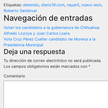
maestro
Ahumada, está
Etiquetas:
detenido
,
diario19.com
,
nayarit
,
nuevo leon
,
pederasta que
tranquilo e su
abusó de ocho
país, por lo
Roberto Sandoval
niñas
pronto no
Navegación de entradas
habrá
extradición a
Votan los candidatos a la gubernatura de Chihuahua
México
Alfredo Lozoya y Juan Carlos Loera
Vota Cruz Pérez Cuellar candidato de Morena a la
Presidencia Municipal
Deja una respuesta
Tu dirección de correo electrónico no será publicada.
Los campos obligatorios están marcados con
*
Comentario