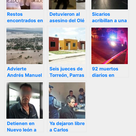
Restos
Detuvieron al
Sicarios
encontrados en
asesino del Olé
acribillan a una
la cajuela de un
luego de haber
familia, sólo un
auto eran de
herido, también
niño de 5 años
los agentes de
a 5 mujeres y 2
sobrevivió a la
la PGR
hombres más /
masacre en
secuestrados
Imágenes de
carretera de
terror: Vídeo /
Nuevo León
Identifican a los
Advierte
Seis jueces de
92 muertos
muertos
Andrés Manuel
Torreón, Parras
diarios en
que a pesar de
y Sabinas,
México durante
la ayuda de las
Coahuila
enero de 2019,
autoridades es
suspendidos
es la cifra más
necesario más
por fraudes
alta de la
apoyo para
vinculados al
historia
Nayarit y
Infonavit
postea una foto
Detienen en
Ya dejaron libre
de Tuxpan
Nuevo león a
a Carlos
inundado