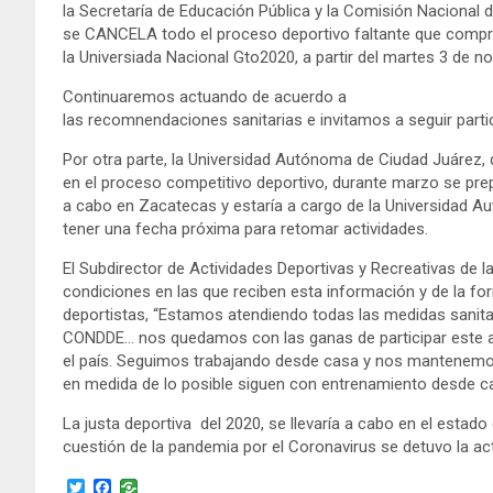
la Secretaría de Educación Pública y la Comisión Nacional 
se CANCELA todo el proceso deportivo faltante que comprend
la Universiada Nacional Gto2020, a partir del martes 3 de n
Continuaremos actuando de acuerdo a
las recomnendaciones sanitarias e invitamos a seguir parti
Por otra parte, la Universidad Autónoma de Ciudad Juárez, 
en el proceso competitivo deportivo, durante marzo se prep
a cabo en Zacatecas y estaría a cargo de la Universidad A
tener una fecha próxima para retomar actividades.
El Subdirector de Actividades Deportivas y Recreativas de la
condiciones en las que reciben esta información y de la fo
deportistas, “Estamos atendiendo todas las medidas sanita
CONDDE… nos quedamos con las ganas de participar este añ
el país. Seguimos trabajando desde casa y nos mantenemos
en medida de lo posible siguen con entrenamiento desde ca
La justa deportiva del 2020, se llevaría a cabo en el estad
cuestión de la pandemia por el Coronavirus se detuvo la act
T
F