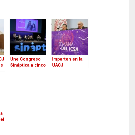
CJ
Une Congreso
Imparten en la
os
Sináptica a cinco
UACJ
programas de
conferencia
IADA en la UACJ
“Teoría General
del Proceso”
la
el
al