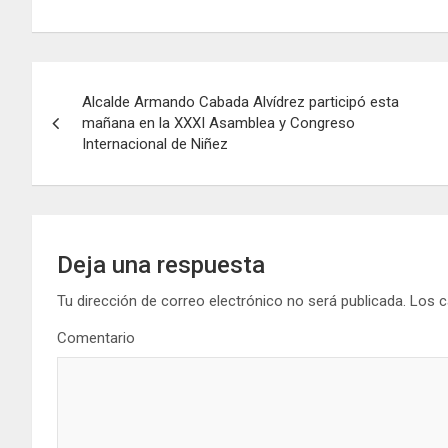
investigadores
Juárez
Fronterizos
N
Alcalde Armando Cabada Alvídrez participó esta
a
mañana en la XXXI Asamblea y Congreso
Internacional de Niñez
v
e
g
Deja una respuesta
a
Tu dirección de correo electrónico no será publicada.
Los c
c
Comentario
i
ó