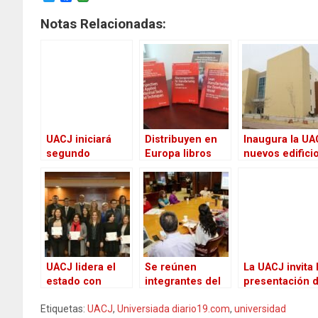
w
a
i
c
Notas Relacionadas:
t
e
t
b
e
o
r
o
k
UACJ iniciará
Distribuyen en
Inaugura la UA
segundo
Europa libros
nuevos edifici
semestre en
realizados por
modo no
docentes de la
presencial
UACJ en la rama
de la ingeniería y
tecnología
UACJ lidera el
Se reúnen
La UACJ invita 
estado con
integrantes del
presentación d
mayor número
Plan de Acción
número especi
Etiquetas:
UACJ
,
Universiada diario19.com
,
universidad
de docentes
Climática de Cd.
de Cuadernos