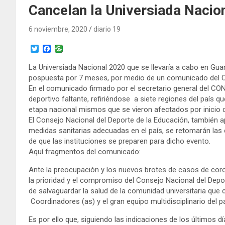
Cancelan la Universiada Nacio
6 noviembre, 2020
diario 19
T
F
w
a
i
c
La Universiada Nacional 2020 que se llevaría a cabo en Gu
t
e
pospuesta por 7 meses, por medio de un comunicado del C
t
b
e
o
En el comunicado firmado por el secretario general del C
r
o
deportivo faltante, refiriéndose a siete regiones del país qu
k
etapa nacional mismos que se vieron afectados por inicio 
El Consejo Nacional del Deporte de la Educación, también 
medidas sanitarias adecuadas en el país, se retomarán las c
de que las instituciones se preparen para dicho evento.
Aquí fragmentos del comunicado:
Ante la preocupación y los nuevos brotes de casos de coro
la prioridad y el compromiso del Consejo Nacional del Depo
de salvaguardar la salud de la comunidad universitaria que
Coordinadores (as) y el gran equipo multidisciplinario del pa
Es por ello que, siguiendo las indicaciones de los últimos dí