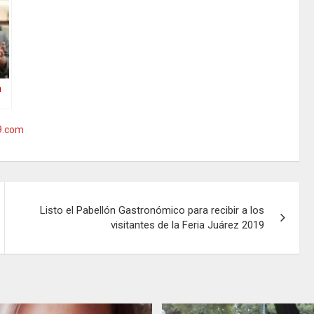
saquearon a
PEMEX en
 le
Pemex
Málaga
n
s
a
9.com
io
Listo el Pabellón Gastronómico para recibir a los
visitantes de la Feria Juárez 2019