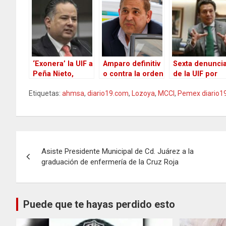
sistema de
contrato
transparentar
sobornos
millonario en
contratos; INAI
PEMEX
ordenó, que e
máximo 15 día
hábiles los
publique en su
‘Exonera’ la UIF a
Amparo definitiv
portal de
Sexta denunci
Peña Nieto,
o contra la orden
Internet
de la UIF por
ninguna
de aprehensión
corrupción en
Etiquetas:
ahmsa
,
diario19.com
,
Lozoya
,
MCCI
,
Pemex diario1
investigación
de Alonso Ancira
contra de Emil
sobre Lozoya
Lozoya,
apunta contra él,
exdirector de
dice Santiago
Pemex
Nieto
Navegación
Asiste Presidente Municipal de Cd. Juárez a la
de
graduación de enfermería de la Cruz Roja
entradas
Puede que te hayas perdido esto