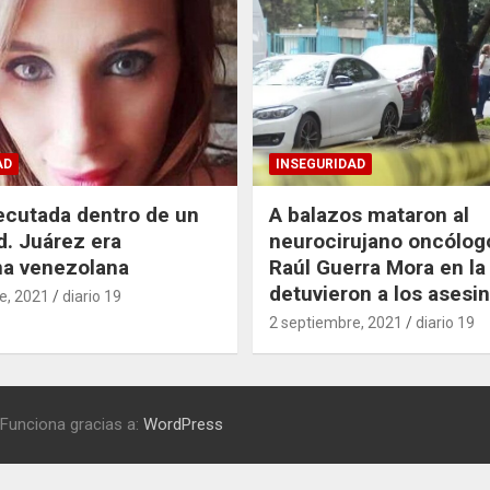
AD
INSEGURIDAD
ecutada dentro de un
A balazos mataron al
d. Juárez era
neurocirujano oncólog
na venezolana
Raúl Guerra Mora en l
detuvieron a los asesi
e, 2021
diario 19
2 septiembre, 2021
diario 19
Funciona gracias a:
WordPress