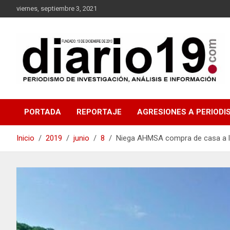
Saltar
viernes, septiembre 3, 2021
al
contenido
noticias
diario19.com
PORTADA
REPORTAJE
AGRESIONES A PERIODI
Inicio
2019
junio
8
Niega AHMSA compra de casa a la