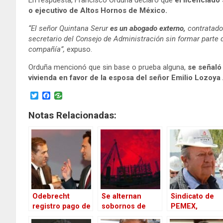
o ejecutivo de Altos Hornos de México.
“El señor Quintana Serur
es un abogado externo,
contratado
secretario del Consejo de Administración sin formar parte 
compañía”,
expuso.
Orduña mencionó que sin base o prueba alguna,
se señaló
vivienda en favor de la esposa del señor Emilio Lozoya
T
F
w
a
i
c
Notas Relacionadas:
t
e
t
b
e
o
r
o
k
Odebrecht
Se alternan
Sindicato de
registro pago de
sobornos de
PEMEX,
AHMSA en
Odebrecht y
condenado a