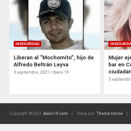
INSEGURIDAD
INSEGURID
Liberan al “Mochomito”, hijo de
Mujer ej
Alfredo Beltrán Leyva
bar en C
ciudada
3 septiembre, 2021
diario 19
3 septiembr
Copyright ©2021
diario19.com
Tema por:
Theme Horse