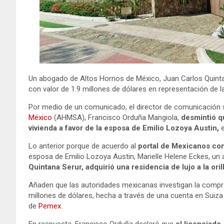
Un abogado de Altos Hornos de México, Juan Carlos Quintana 
con valor de 1.9 millones de dólares en representación de 
Por medio de un comunicado, el director de comunicación s
México
(AHMSA), Francisco Orduña Mangiola,
desmintió q
vivienda a favor de la esposa de Emilio Lozoya Austin,
e
Lo anterior porque de acuerdo al
portal de Mexicanos con
esposa de Emilio Lozoya Austin, Marielle Helene Eckes, un
Quintana Serur, adquirió una residencia de lujo a la oril
Añaden que las autoridades mexicanas investigan la compra
millones de dólares, hecha a través de una cuenta en Suiz
de
Pemex
.
En respuesta, Francisco Orduña declaró que
el licenciado 