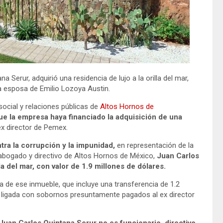
Serur, adquirió una residencia de lujo a la orilla del mar,
la esposa de Emilio Lozoya Austin.
ocial y relaciones públicas de
Altos Hornos de
ue la empresa haya financiado la adquisición de una
x director de Pemex.
tra la corrupción y la impunidad,
en representación de la
 abogado y directivo de Altos Hornos de México,
Juan Carlos
la del mar, con valor de 1.9 millones de dólares.
 de ese inmueble, que incluye una transferencia de 1.2
a ligada con sobornos presuntamente pagados al ex director
Juan Carlos Quintana Serur no es funcionario, directivo