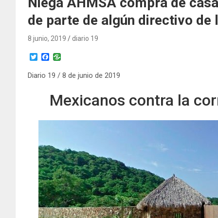
Niega AHMSA compra de casa a
de parte de algún directivo de
8 junio, 2019
diario 19
T
F
w
a
i
c
Diario 19 / 8 de junio de 2019
t
e
t
b
Mexicanos contra la cor
e
o
r
o
k