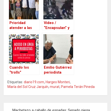
asesinato de
periodista en
Oaxaca
Prioridad
Vídeo /
atender a las
“Encapsulan” y
víctimas del
golpean a
delito: Javier
reporteros,
Corral
policías de la
Ciudad de
México
Cuando los
Emilio Gutiérrez
“trolls”
periodista
arremeten
Chihuahuense
Etiquetas:
diario19.com
,
Hargeo Monteri
,
contra la prensa
vuelve a pedir
María del Sol Cruz Jarquín
,
murat
,
Pamela Terán Pineda
en Redes
asilo en Estados
Sociales
Unidos: “Le
ruego por mi
vida”, dijo al
Navegación
Juez
Machetazo a caballo de espadas; Senado niega