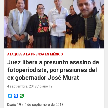
ATAQUES A LA PRENSA EN MÉXICO
Juez libera a presunto asesino de
fotoperiodista, por presiones del
ex gobernador José Murat
4 septiembre, 2018
diario 19
T
F
w
a
i
c
Diario 19 / 4 de septiembre de 2018
t
e