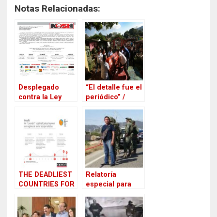
i
c
Notas Relacionadas:
t
e
t
b
e
o
r
o
k
Desplegado
“El detalle fue el
contra la Ley
periódico” /
Mordaza en
Crónica del
Sinaloa
funeral del
periodista
Octavio Rojas
THE DEADLIEST
Relatoría
COUNTRIES FOR
especial para
JOURNALISTS IN
Libertad de
THE AMERICAS
Expresión de la
CIDH condena