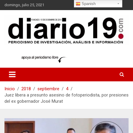
Saltar
Spanish
domingo, julio 25, 2021
al
contenido
noticias
diario19.com
Inicio
2018
septiembre
4
Juez libera a presunto asesino de fotoperiodista, por presiones
del ex gobernador José Murat