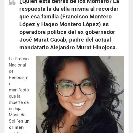
¿Quién está detrás de los Montero? La
respuesta la da ella misma al recordar
que esa familia (Francisco Montero
López y Hageo Montero López) es
operadora política del ex gobernador
José Murat Casab, padre del actual
mandatario Alejandro Murat Hinojosa.
La Premio
Nacional
de
Periodism
o
manifestó
que la
muerte de
su hija
María del
Sol
“es un
crimen