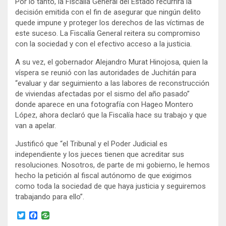
Por lo tanto, la Fiscalía General del Estado recurrirá la
decisión emitida con el fin de asegurar que ningún delito
quede impune y proteger los derechos de las víctimas de
este suceso. La Fiscalía General reitera su compromiso
con la sociedad y con el efectivo acceso a la justicia.
A su vez, el gobernador Alejandro Murat Hinojosa, quien la
víspera se reunió con las autoridades de Juchitán para
“evaluar y dar seguimiento a las labores de reconstrucción
de viviendas afectadas por el sismo del año pasado”
donde aparece en una fotografía con Hageo Montero
López, ahora declaró que la Fiscalía hace su trabajo y que
van a apelar.
Justificó que “el Tribunal y el Poder Judicial es
independiente y los jueces tienen que acreditar sus
resoluciones. Nosotros, de parte de mi gobierno, le hemos
hecho la petición al fiscal autónomo de que exigimos
como toda la sociedad de que haya justicia y seguiremos
trabajando para ello”.
T
F
w
a