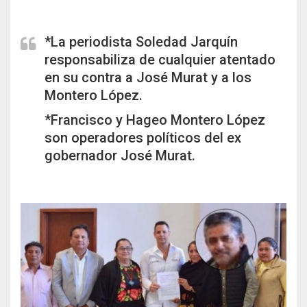
t
b
e
o
r
o
*La periodista Soledad Jarquín
k
responsabiliza de cualquier atentado
en su contra a José Murat y a los
Montero López.
*Francisco y Hageo Montero López
son operadores políticos del ex
gobernador José Murat.