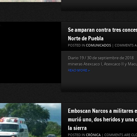
Se amparan contra tres conces
Norte de Puebla
POSTED IN
COMUNICADOS
|
COMMENTS A
Diario 19 / 30 de septiembre de 201
mineras Atexcaco I, Atexcaco II y Macui
READ MORE »
Emboscan Narcos a militares en
murió uno, dos heridos y una 
la sierra
POSTED IN
CRÓNICA
|
COMMENTS ARE CL