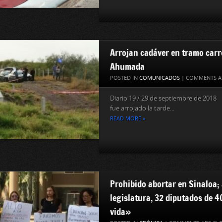
Arrojan cadáver en tramo car
Ahumada
POSTED IN
COMUNICADOS
|
COMMENTS A
Diario 19 / 29 de septiembre de 201
fue arrojado la tarde...
READ MORE »
Prohibido abortar en Sinaloa; 
legislatura, 32 diputados de 4
vida»