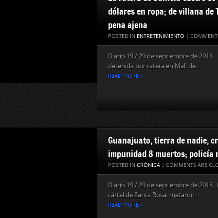
dólares en ropa; de villana de 
pena ajena
POSTED IN
ENTRETENIMIENTO
|
COMMENTS
Diario 19 / 29 de septiembre de 2018 
detenida por ratera en Mall de...
READ MORE »
Guanajuato, tierra de nadie, c
impunidad 8 muertos; policía
POSTED IN
CRÓNICA
|
COMMENTS ARE CL
Diario 19 / 29 de septiembre de 2018 I
cártel de Santa Rosa, mataron...
READ MORE »