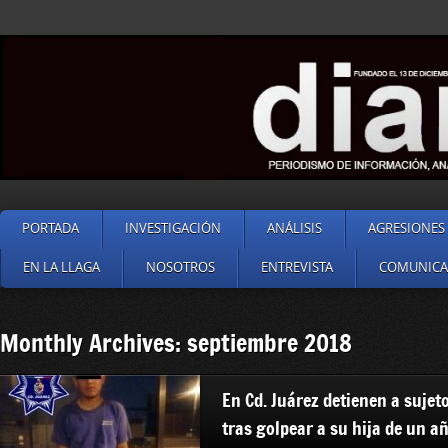
PORTADA
INVESTIGACIÓN
ANÁLISIS
AGRESIONES 
EN LA LLAGA
NOSOTROS
ENTREVISTA
COMUNIC
Monthly Archives: septiembre 2018
En Cd. Juárez detienen a sujeto
tras golpear a su hija de un añ