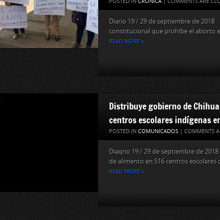
POSTED IN
CRÓNICA
|
COMMENTS ARE CL
Diario 19 / 29 de septiembre de 201
constitucional que prohíbe el aborto e
READ MORE »
Distribuye gobierno de Chihu
centros escolares indígenas e
POSTED IN
COMUNICADOS
|
COMMENTS A
Diaqrio 19 / 29 de septiembre de 2018
de alimento en 516 centros escolares d
READ MORE »