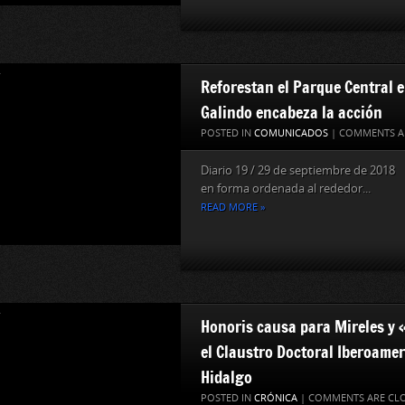
Reforestan el Parque Central 
Galindo encabeza la acción
POSTED IN
COMUNICADOS
|
COMMENTS A
Diario 19 / 29 de septiembre de 2018
en forma ordenada al rededor...
READ MORE »
Honoris causa para Mireles y 
el Claustro Doctoral Iberoame
Hidalgo
POSTED IN
CRÓNICA
|
COMMENTS ARE CL