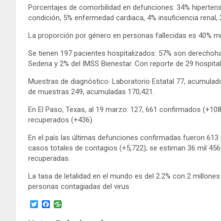
Porcentajes de comorbilidad en defunciones: 34% hiperten
condición, 5% enfermedad cardiaca, 4% insuficiencia rena
La proporción por género en personas fallecidas es 40% m
Se tienen 197 pacientes hospitalizados: 57% son derechohab
Sedena y 2% del IMSS Bienestar. Con reporte de 29 hospital
Muestras de diagnóstico: Laboratorio Estatal 77, acumulado
de muestras 249, acumuladas 170,421.
En El Paso, Texas, al 19 marzo: 127, 661 confirmados (+108
recuperados (+436).
En el país las últimas defunciones confirmadas fueron 613 
casos totales de contagios (+5,722); se estiman 36 mil 456
recuperadas.
La tasa de letalidad en el mundo es del 2.2% con 2 millone
personas contagiadas del virus
T
F
w
a
i
c