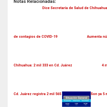
Notas Relacionadas:
t
e
t
b
Dice Secretaría de Salud de Chihuahua
e
o
r
o
k
de contagios de COVID-19
Aumenta núm
Chihuahua: 2 mil 333 en Cd. Juárez
4 m
Cd. Juárez registra 2 mil 565
Son ya 5 