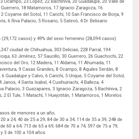
23 Ocampo, 23 López, 22 Bachíniva, 20 Guadalupe, 20 Valle de
G. Guerrero, 18 Matamoros, 17 Ignacio Zaragoza, 16
 Coyame del Sotol, 11 Carichí, 10 San Francisco de Borja, 9
is, 6 Riva Palacio, 5 Rosario, 5 Satevó, 4 Dr. Belisario
 (29,172 casos) y 49% del sexo femenino (28,094 casos).
47 ciudad de Chihuahua, 303 Delicias, 228 Parral, 194
i, 63 Jiménez, 57 Saucillo, 30 Guerrero, 26 Guachochi, 22
ancisco del Oro, 12 Madera, 11 Aldama, 11 Ahumada, 11
aventura, 9 Casas Grandes, 8 Ocampo, 8 Aquiles Serdán, 8
6 Guadalupe y Calvo, 6 Carichí, 5 Urique, 5 Coyame del Sotol,
Janos, 4 Santa Isabel, 4 Cusihuiriachi, 4 Balleza, 4
va Palacio, 3 Guazapares, 3 Ignacio Zaragoza, 5 Bachíniva, 2
, 2 El Tule, 1 Matachí, 1 Huejotitán, 1 Matamoros, 1 Morelos
casos de menores a un año;
e 20 a 24; 40 de 25 a 29; 84 de 30 a 34; 114 de 35 a 39; 248 de
 de 60 a 64; 713 de 65 a 69; 684 de 70 a 74; 597 de 75 a 79;
 y 3 de 100 a 104 años.