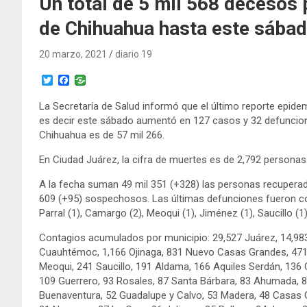
Un total de 5 mil 568 decesos 
de Chihuahua hasta este sába
20 marzo, 2021
diario 19
T
F
w
a
i
c
La Secretaría de Salud informó que el último reporte epid
t
e
es decir este sábado aumentó en 127 casos y 32 defunciones
t
b
e
o
Chihuahua es de 57 mil 266.
r
o
k
En Ciudad Juárez, la cifra de muertes es de 2,792 personas
A la fecha suman 49 mil 351 (+328) las personas recuperada
609 (+95) sospechosos. Las últimas defunciones fueron conf
Parral (1), Camargo (2), Meoqui (1), Jiménez (1), Saucillo (1
Contagios acumulados por municipio: 29,527 Juárez, 14,983 C
Cuauhtémoc, 1,166 Ojinaga, 831 Nuevo Casas Grandes, 47
Meoqui, 241 Saucillo, 191 Aldama, 166 Aquiles Serdán, 136
109 Guerrero, 93 Rosales, 87 Santa Bárbara, 83 Ahumada, 
Buenaventura, 52 Guadalupe y Calvo, 53 Madera, 48 Casas Gr