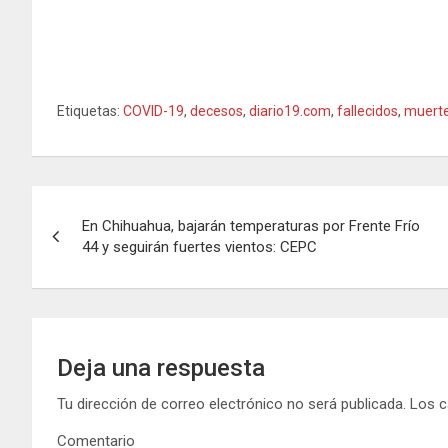
Etiquetas:
COVID-19
,
decesos
,
diario19.com
,
fallecidos
,
muert
N
En Chihuahua, bajarán temperaturas por Frente Frío
a
44 y seguirán fuertes vientos: CEPC
v
e
g
Deja una respuesta
a
Tu dirección de correo electrónico no será publicada.
Los c
Comentario