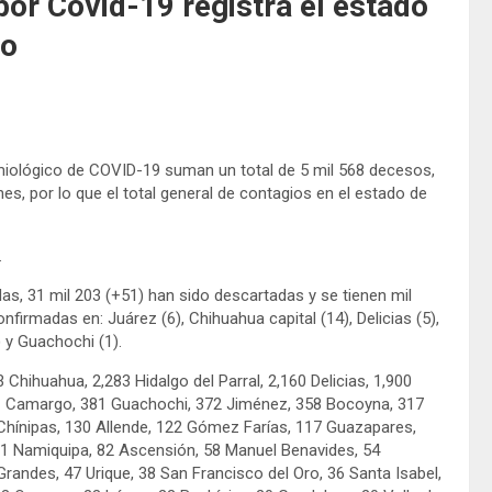
por Covid-19 registra el estado
do
emiológico de COVID-19 suman un total de 5 mil 568 decesos,
, por lo que el total general de contagios en el estado de
.
s, 31 mil 203 (+51) han sido descartadas y se tienen mil
irmadas en: Juárez (6), Chihuahua capital (14), Delicias (5),
) y Guachochi (1).
hihuahua, 2,283 Hidalgo del Parral, 2,160 Delicias, 1,900
1 Camargo, 381 Guachochi, 372 Jiménez, 358 Bocoyna, 317
 Chínipas, 130 Allende, 122 Gómez Farías, 117 Guazapares,
81 Namiquipa, 82 Ascensión, 58 Manuel Benavides, 54
andes, 47 Urique, 38 San Francisco del Oro, 36 Santa Isabel,