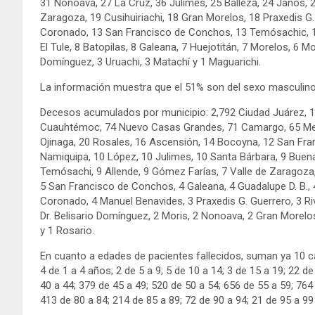
31 Nonoava, 27 La Cruz, 36 Julimes, 25 Balleza, 24 Janos, 
Zaragoza, 19 Cusihuiriachi, 18 Gran Morelos, 18 Praxedis 
Coronado, 13 San Francisco de Conchos, 13 Temósachic, 12
El Tule, 8 Batopilas, 8 Galeana, 7 Huejotitán, 7 Morelos, 6 Mor
Domínguez, 3 Uruachi, 3 Matachí y 1 Maguarichi.
La información muestra que el 51% son del sexo masculino
Decesos acumulados por municipio: 2,792 Ciudad Juárez, 1,3
Cuauhtémoc, 74 Nuevo Casas Grandes, 71 Camargo, 65 Meoqu
Ojinaga, 20 Rosales, 16 Ascensión, 14 Bocoyna, 12 San Fr
Namiquipa, 10 López, 10 Julimes, 10 Santa Bárbara, 9 Buen
Temósachi, 9 Allende, 9 Gómez Farías, 7 Valle de Zaragoza, 
5 San Francisco de Conchos, 4 Galeana, 4 Guadalupe D. B., 4 
Coronado, 4 Manuel Benavides, 3 Praxedis G. Guerrero, 3 Ri
Dr. Belisario Domínguez, 2 Moris, 2 Nonoava, 2 Gran Morelos
y 1 Rosario.
En cuanto a edades de pacientes fallecidos, suman ya 10 
4 de 1 a 4 años; 2 de 5 a 9; 5 de 10 a 14; 3 de 15 a 19; 22 d
40 a 44; 379 de 45 a 49; 520 de 50 a 54; 656 de 55 a 59; 764
413 de 80 a 84; 214 de 85 a 89; 72 de 90 a 94; 21 de 95 a 99