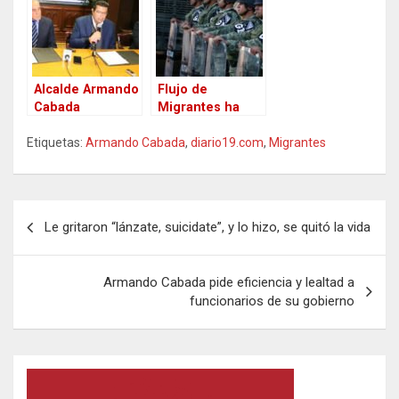
suelo
Zaragoza en Cd.
Estadounidense,
Juárez
el cruce
fronterizo de
San Ysidro con
Tijuana
Alcalde Armando
Flujo de
Cabada
Migrantes ha
encabezó firma
bajado con la
Etiquetas:
de convenio de
Armando Cabada
Guardia Nacional
,
diario19.com
,
Migrantes
colaboración
dice Ebrard
Municipio y la
SOP de
N
Gobierno del
Le gritaron “lánzate, suicidate”, y lo hizo, se quitó la vida
Estado
a
v
Armando Cabada pide eficiencia y lealtad a
e
funcionarios de su gobierno
g
a
c