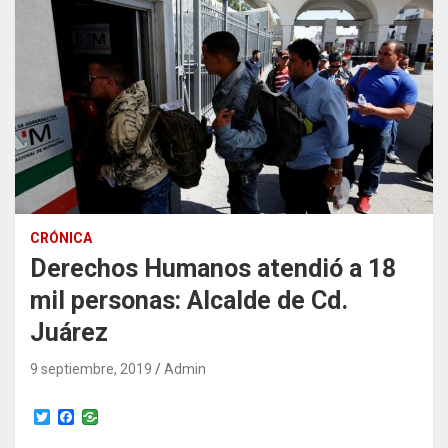
CRÓNICA
Derechos Humanos atendió a 18
mil personas: Alcalde de Cd.
Juárez
9 septiembre, 2019
Admin
T
F
w
a