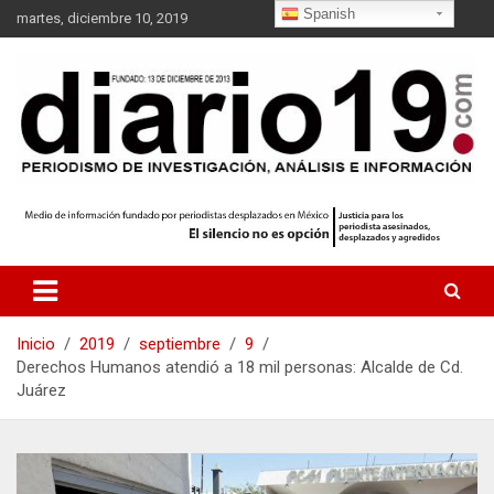
S
Spanish
martes, diciembre 10, 2019
a
l
t
a
r
a
l
c
o
n
t
e
n
i
Inicio
2019
septiembre
9
d
Derechos Humanos atendió a 18 mil personas: Alcalde de Cd.
o
Juárez