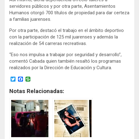
servidores públicos y por otra parte, Asentamientos
Humanos otorgó 700 títulos de propiedad para dar certeza
a familias juarenses.
Por otra parte, destacó el trabajo en el ámbito deportivo
con la participación de 125 mil juarenses y además la
realización de 54 carreras recreativas.
“Eso nos impulsa a trabajar por seguridad y desarrollo”,
comentó Cabada quien también resaltó los programas
realizados por la Dirección de Educación y Cultura.
T
F
w
a
i
c
Notas Relacionadas:
t
e
t
b
e
o
r
o
k