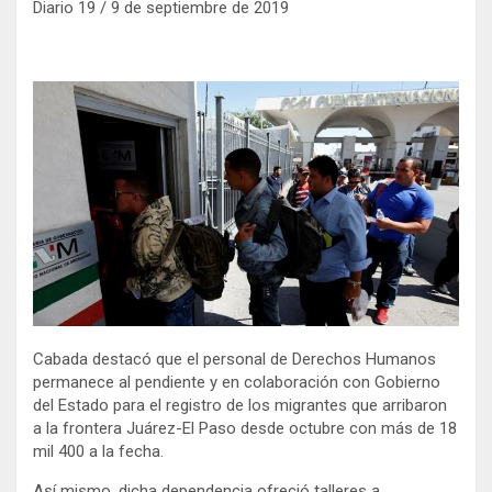
i
c
Diario 19 / 9 de septiembre de 2019
t
e
t
b
e
o
r
o
k
Cabada destacó que el personal de Derechos Humanos
permanece al pendiente y en colaboración con Gobierno
del Estado para el registro de los migrantes que arribaron
a la frontera Juárez-El Paso desde octubre con más de 18
mil 400 a la fecha.
Así mismo, dicha dependencia ofreció talleres a