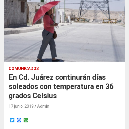
COMUNICADOS
En Cd. Juárez continurán días
soleados con temperatura en 36
grados Celsius
17 junio, 2019
Admin
T
F
w
a