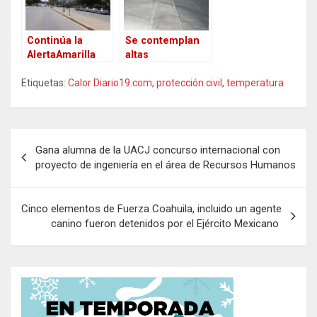
Continúa la
Se contemplan
AlertaAmarilla
altas
por calor en Cd.
temperaturas
Etiquetas:
Juárez; piden
Calor Diario19.com
para este fin de
,
protección civil
,
temperatura
extremar
semana,
precauciones
termómetro
llegará a los 40
N
grados en el
Gana alumna de la UACJ concurso internacional con
estado de
a
proyecto de ingeniería en el área de Recursos Humanos
Chihuahua
v
e
Cinco elementos de Fuerza Coahuila, incluido un agente
canino fueron detenidos por el Ejército Mexicano
g
a
c
i