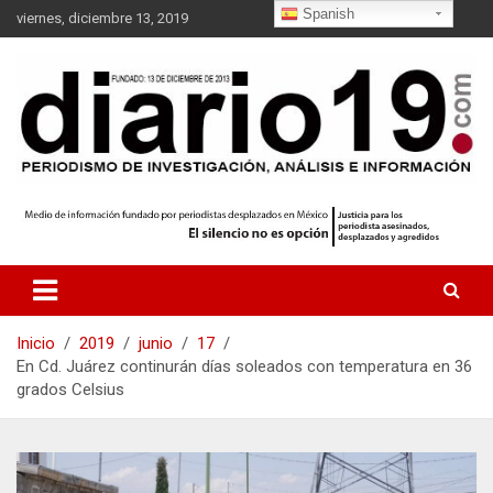
S
Spanish
viernes, diciembre 13, 2019
a
l
t
a
r
a
l
c
o
n
t
e
n
i
Inicio
2019
junio
17
d
En Cd. Juárez continurán días soleados con temperatura en 36
o
grados Celsius