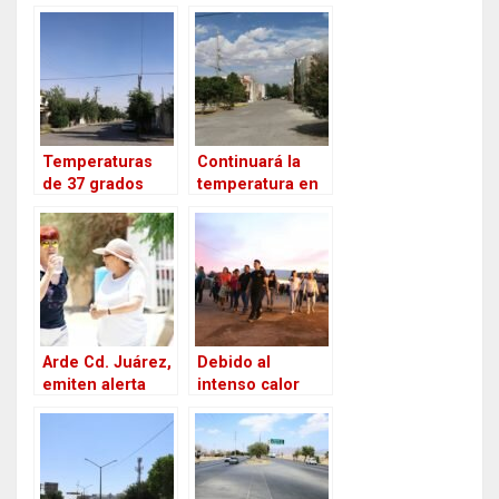
por aumento en
se prevé una
la temperatura
temperatura de
en Ciudad
32 grados
Juárez
Celsius
Temperaturas
Continuará la
de 37 grados
temperatura en
centígrados se
38 grados
registrarán hoy
Celsius para Cd.
en Cd. Juárez
Juárez
Arde Cd. Juárez,
Debido al
emiten alerta
intenso calor
amarilla por
emite
sensación
Protección Civil
térmica de hasta
recomendacione
41 grados
s a visitantes de
centígrados
la Feria Juárez