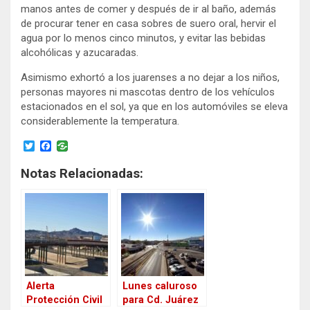
manos antes de comer y después de ir al baño, además
de procurar tener en casa sobres de suero oral, hervir el
agua por lo menos cinco minutos, y evitar las bebidas
alcohólicas y azucaradas.
Asimismo exhortó a los juarenses a no dejar a los niños,
personas mayores ni mascotas dentro de los vehículos
estacionados en el sol, ya que en los automóviles se eleva
considerablemente la temperatura.
T
F
w
a
i
c
Notas Relacionadas:
t
e
t
b
e
o
r
o
k
Alerta
Lunes caluroso
Protección Civil
para Cd. Juárez