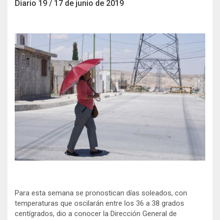
i
c
Diario 19 / 17 de junio de 2019
t
e
t
b
e
o
r
o
k
Para esta semana se pronostican días soleados, con
temperaturas que oscilarán entre los 36 a 38 grados
centígrados, dio a conocer la Dirección General de