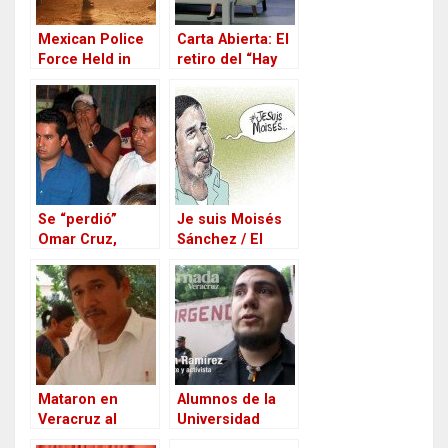
Mexican Police
Carta Abierta: El
Force Held in
retiro del “Hay
Journalist’s
Festival”,
Disappearance
oportunidad
para pensar qué
puede hacer la
cultura para
detener la
violencia y
Se “perdió”
proteger la
Je suis Moisés
Omar Cruz,
Libertad de
Sánchez / El
alcalde panista
Expresión
Cartón de Rapé /
de Medellín que
@monerorape
dio la orden de
asesinar a
Moisés Sánchez
Mataron en
Alumnos de la
Veracruz al
Universidad
periodista
Veracruzana