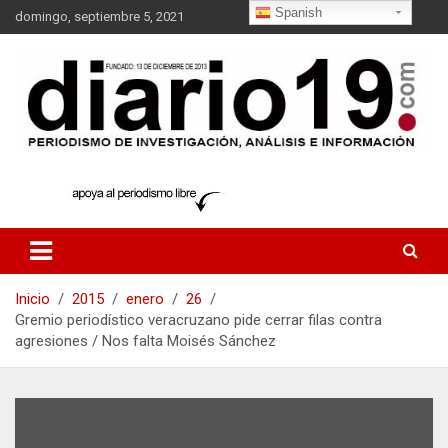
Saltar
Spanish
domingo, septiembre 5, 2021
al
contenido
noticias
diario19.com
Inicio
2015
enero
26
Gremio periodístico veracruzano pide cerrar filas contra
agresiones / Nos falta Moisés Sánchez