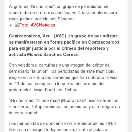
t
b
Al grito de “Ni uno más”, un grupo de periodistas se
e
o
manifestaron en forma pacífica en Coatzacoalcos para
r
o
k
exigir justicia por Moisés Sánchez
Coatzacoalcos, Ver.- (AVC) Un grupo de periodistas
se manifestaron en forma pacífica en Coatzacoalcos
para exigir justicia por el crimen del reportero y
activista Moisés Sánchez Cerezo.
Con veladoras, cartulinas y una imagen del editor del
semanario “la Unión”, los periodistas de este municipio
exigieron un alto a los crímenes que han cobrado la vida
de 11 de sus colegas en lo que va del sexenio del
gobernador Javier Duarte de Ochoa.
“¡Ni uno más! ¡Ni uno más! ¡Ni uno más!”, exclamaron los
reporteros, fotoperiodistas, columnistas y camarógrafos
de esta ciudad.
Los periodistas se concentraron alrededor de las 19:00
horas en el parque Independencia, frente al palacio