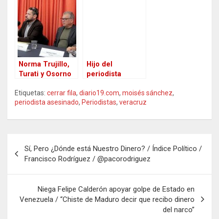
Moisés Sánchez
responsabilizan
/ Once
al gobernador
periodistas
Javier Duarte del
asesinados
ataque a
durante
compañeros
gobierno de
Javier Duarte
Norma Trujillo,
Hijo del
Turati y Osorno
periodista
presentan carta
Moisés Sánchez
Etiquetas:
cerrar fila
,
diario19.com
,
moisés sánchez
,
a @EPN por
cuestiona el
periodista asesinado
,
Periodistas
,
veracruz
asesinatos de
paradero de
Reporteros en
Omar Cruz
México
Reyes, Martín
López, Ramón
Navegación
Vela y Clemente
Sí, Pero ¿Dónde está Nuestro Dinero? / Índice Político /
Noé
de
Francisco Rodríguez / @pacorodriguez
entradas
Niega Felipe Calderón apoyar golpe de Estado en
Venezuela / “Chiste de Maduro decir que recibo dinero
del narco”