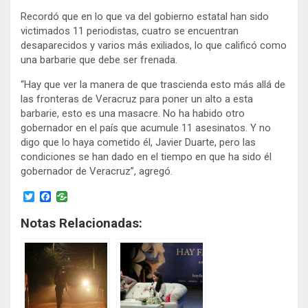
Recordó que en lo que va del gobierno estatal han sido
victimados 11 periodistas, cuatro se encuentran
desaparecidos y varios más exiliados, lo que calificó como
una barbarie que debe ser frenada.
“Hay que ver la manera de que trascienda esto más allá de
las fronteras de Veracruz para poner un alto a esta
barbarie, esto es una masacre. No ha habido otro
gobernador en el país que acumule 11 asesinatos. Y no
digo que lo haya cometido él, Javier Duarte, pero las
condiciones se han dado en el tiempo en que ha sido él
gobernador de Veracruz”, agregó.
T
F
w
a
i
c
Notas Relacionadas:
t
e
t
b
e
o
r
o
k