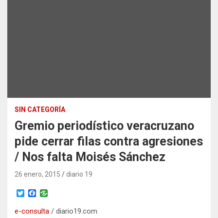
SIN CATEGORÍA
Gremio periodístico veracruzano
pide cerrar filas contra agresiones
/ Nos falta Moisés Sánchez
26 enero, 2015
diario 19
T
F
w
a
i
c
e-consulta
/ diario19.com
t
e