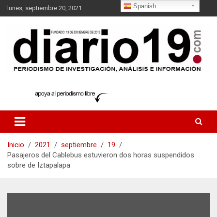
Saltar
Spanish
lunes, septiembre 20, 2021
al
contenido
noticias
diario19.com
Inicio
2021
septiembre
19
Pasajeros del Cablebus estuvieron dos horas suspendidos
sobre de Iztapalapa