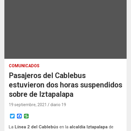
COMUNICADOS
Pasajeros del Cablebus
estuvieron dos horas suspendidos
sobre de Iztapalapa
19 septiembre, 2021
diario 19
T
F
w
a
i
c
La
Línea 2 del Cablebús
en la
alcaldía Iztapalapa
de
t
e