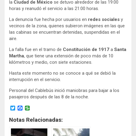
la
Ciudad de México
se detuvo alrededor de las 19:00
t
b
e
o
horas y reanudó el servicio a las 21:00 horas.
r
o
k
La denuncia fue hecha por usuarios en
redes sociales
y
vecinos de la zona, quienes subieron imágenes en las que
las cabinas se encuentran detenidas, suspendidas en el
aire.
La falla fue en el tramo de
Constitución de 1917
a
Santa
Martha
, que tiene una extensión de poco más de 10
kilómetros y medio, con siete estaciones.
Hasta este momento no se conoce a qué se debió la
interrupción en el servicio.
Personal del Cablebús inició maniobras para bajar a los
pasajeros después de las 8 de la noche.
T
F
w
a
i
c
Notas Relacionadas:
t
e
t
b
e
o