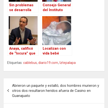
anciana enferma
de 88 años
Sin problemas
Consejo General
se desarrolla
del Instituto
primera parte de
Electoral y de
la vacunación
Participación
anti COVID-19 en
Ciudadana de
Chihuahua
Guerrero retiró
capital
el registro a
Salgado
Macedonio
Anaya, calificó
como candidato
Localizan con
de “locura” que
de Morena
vida bebé
su voto a favor
robada de
Etiquetas:
cablebus
,
diario19.com
,
Iztepalapa
de la reforma
hospital en
energética se
Jalisco
considere por la
FGR “una
Navegación
prueba” de
Abrieron un paquete y estalló; dos hombres murieron y
soborno
de
otros dos resultaron heridos afuera de Casino en
Guanajuato
entradas