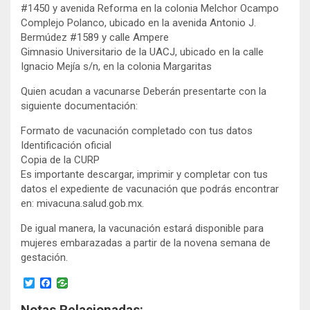
#1450 y avenida Reforma en la colonia Melchor Ocampo
Complejo Polanco, ubicado en la avenida Antonio J.
Bermúdez #1589 y calle Ampere
Gimnasio Universitario de la UACJ, ubicado en la calle
Ignacio Mejía s/n, en la colonia Margaritas
Quien acudan a vacunarse Deberán presentarte con la
siguiente documentación:
Formato de vacunación completado con tus datos
Identificación oficial
Copia de la CURP
Es importante descargar, imprimir y completar con tus
datos el expediente de vacunación que podrás encontrar
en: mivacuna.salud.gob.mx.
De igual manera, la vacunación estará disponible para
mujeres embarazadas a partir de la novena semana de
gestación.
T
F
w
a
i
c
Notas Relacionadas: