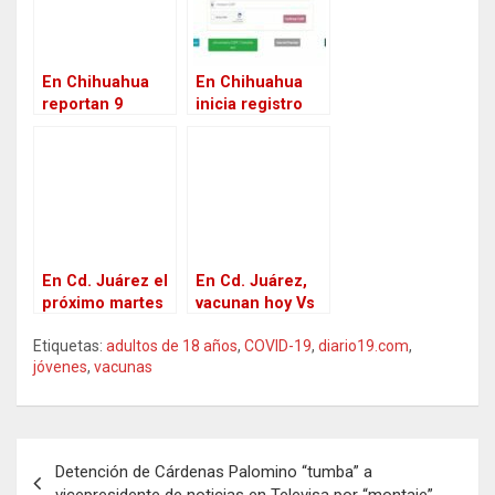
vacuna a los
elegibles
adultos
En Chihuahua
En Chihuahua
reportan 9
inicia registro
reacciones
para vacunación
graves a vacuna
vs Covid-19 para
Anticovid
los de 40 y más
En Cd. Juárez el
En Cd. Juárez,
próximo martes
vacunan hoy Vs
habrá jornada
Covid a
Etiquetas:
adultos de 18 años
,
COVID-19
,
diario19.com
,
extraordinaria
rezagados de 50
jóvenes
,
vacunas
para los de 50 a
y 60 años de
59, y de 60 y más
edad
que faltaron de
vacunar
N
Detención de Cárdenas Palomino “tumba” a
a
vicepresidente de noticias en Televisa por “montaje”