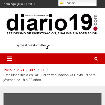
S
Spanish
domingo, julio 11, 2021
a
l
t
a
r
a
l
noticias
diario19.com
c
o
n
t
e
n
Inicio
2021
julio
11
i
Este lunes inicia en Cd. Juárez vacunación vs Covid-19 para
d
jóvenes de 18 a 39 años
o