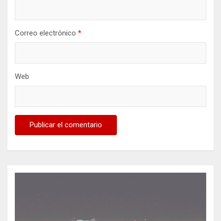
a
d
Correo electrónico
*
a
s
Web