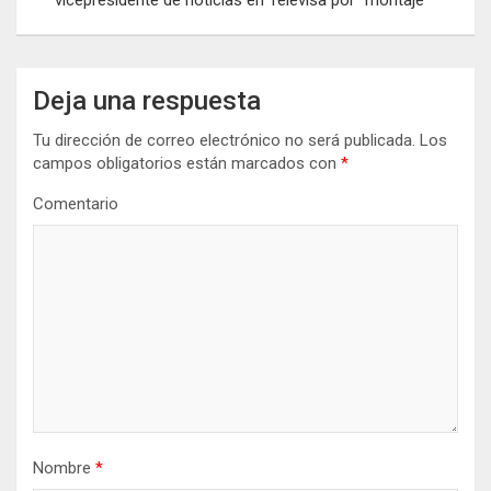
v
e
g
Deja una respuesta
a
Tu dirección de correo electrónico no será publicada.
Los
campos obligatorios están marcados con
*
c
i
Comentario
ó
n
d
e
e
n
t
Nombre
*
r