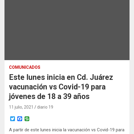
COMUNICADOS
Este lunes inicia en Cd. Juárez
vacunación vs Covid-19 para
jóvenes de 18 a 39 años
11 julio, 2021
diario 19
T
F
w
a
i
c
A partir de este lunes inicia la vacunación vs Covid-19 para
t
e