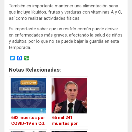
También es importante mantener una alimentación sana
que incluya líquidos, frutas y verduras con vitaminas A y C,
así como realizar actividades físicas.
Es importante saber que un resfrío común puede derivar
en enfermedades más graves, afectando la salud de niños
y adultos, por lo que no se puede bajar la guardia en esta
temporada.
T
F
w
a
i
c
Notas Relacionadas:
t
e
t
b
e
o
r
o
k
682 muertos por
65 mil 241
COVID-19 en Cd.
muertes por
Juárez
Covid en México