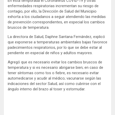
En esta temporada el Coronavirus COVID-19 y otras
t
e
enfermedades respiratorias incrementan su riesgo de
t
b
e
o
contagio, por ello, la Dirección de Salud del Municipio
r
o
exhorta a los ciudadanos a seguir atendiendo las medidas
k
de prevención correspondientes, en especial los cambios
bruscos de temperatura.
La directora de Salud, Daphne Santana Fernández, explicó
que exponerse a temperaturas ambientales bajas favorece
padecimientos respiratorios, por lo que se debe estar al
pendiente en especial de niños y adultos mayores.
Agregó que es necesario evitar los cambios bruscos de
temperatura y si es necesario abrigarse bien; en caso de
tener síntomas como tos o fiebre, es necesario evitar
automedicarse y acudir al médico; vacunarse según las
indicaciones del sector Salud; así como cubrirse con el
ángulo interno del brazo al toser y estornudar.