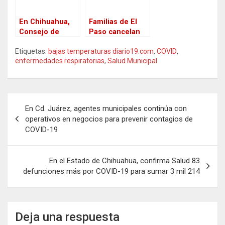
del virus
En Chihuahua,
Familias de El
Consejo de
Paso cancelan
Salud deja fuera
los planes de
Etiquetas:
bajas temperaturas diario19.com
,
COVID
,
de consulta
Acción de
enfermedades respiratorias
,
Salud Municipal
sobre nuevas
Gracias mientras
restricciones a
continúa el
alcaldes de los
aumento del
diferentes
virus
N
municipios
En Cd. Juárez, agentes municipales continúa con
a
operativos en negocios para prevenir contagios de
COVID-19
v
e
En el Estado de Chihuahua, confirma Salud 83
g
defunciones más por COVID-19 para sumar 3 mil 214
a
c
i
Deja una respuesta