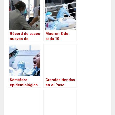
Récord de casos
Mueren 8 de
nuevos de
cada 10
coronavirus en
pacientes
el mundo: Más
intubados a
de 350 mil
causa del Covid
infecciones en
un día.
Semáforo
Grandes tiendas
epidemiológico
en el Paso
se acerca más al
limitarán el
rojo en la CDMX:
acceso a sus
Sheinbaum
clientes para
ayudar a reducir
la propagación