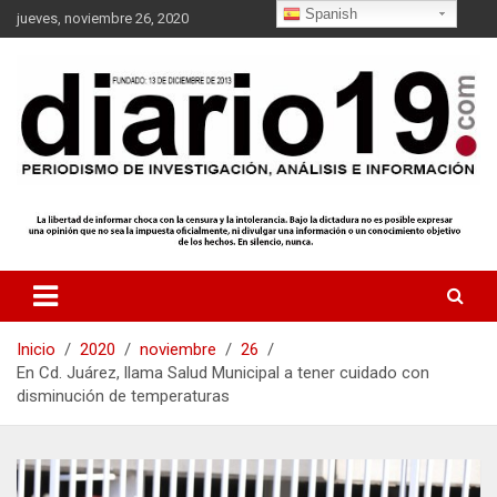
S
Spanish
jueves, noviembre 26, 2020
a
l
t
a
r
a
l
c
o
n
t
e
n
i
Inicio
2020
noviembre
26
d
En Cd. Juárez, llama Salud Municipal a tener cuidado con
o
disminución de temperaturas