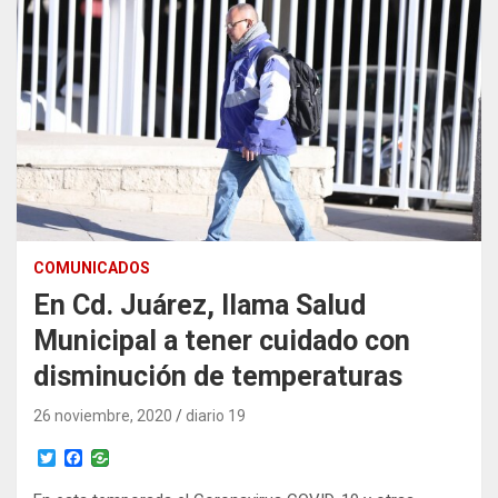
COMUNICADOS
En Cd. Juárez, llama Salud
Municipal a tener cuidado con
disminución de temperaturas
26 noviembre, 2020
diario 19
T
F
w
a
i
c