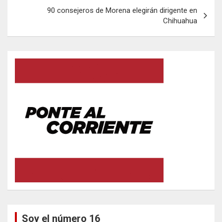
e
90 consejeros de Morena elegirán dirigente en
Chihuahua
g
a
c
i
ó
n
d
e
e
n
t
r
a
Soy el número 16