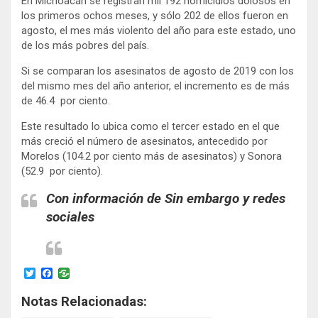
En Michoacán se registran mil 192 homicidios dolosos en
los primeros ochos meses, y sólo 202 de ellos fueron en
agosto, el mes más violento del año para este estado, uno
de los más pobres del país.
Si se comparan los asesinatos de agosto de 2019 con los
del mismo mes del año anterior, el incremento es de más
de 46.4 por ciento.
Este resultado lo ubica como el tercer estado en el que
más creció el número de asesinatos, antecedido por
Morelos (104.2 por ciento más de asesinatos) y Sonora
(52.9 por ciento).
Con información de Sin embargo y redes
sociales
T
F
w
a
i
c
Notas Relacionadas:
t
e