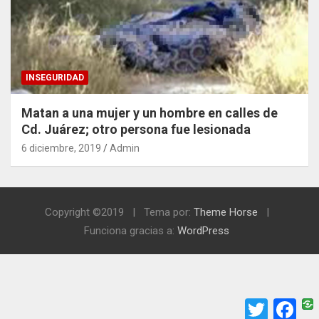
INSEGURIDAD
Matan a una mujer y un hombre en calles de
Cd. Juárez; otro persona fue lesionada
6 diciembre, 2019
Admin
Copyright ©2019
Tema por:
Theme Horse
Funciona gracias a:
WordPress
T
F
w
a