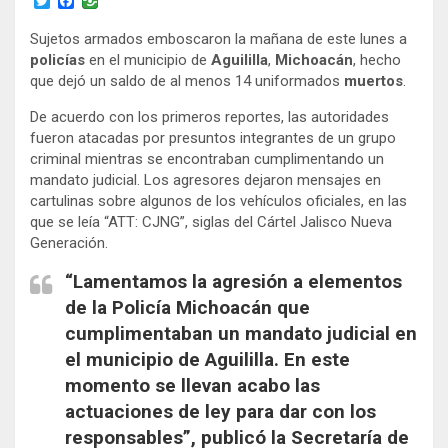
T
F
w
a
i
c
Sujetos armados emboscaron la mañana de este lunes a
t
e
policías
en el municipio de
Aguililla
,
Michoacán
, hecho
t
b
e
o
que dejó un saldo de al menos 14 uniformados
muertos
.
r
o
k
De acuerdo con los primeros reportes, las autoridades
fueron atacadas por presuntos integrantes de un grupo
criminal mientras se encontraban cumplimentando un
mandato judicial. Los agresores dejaron mensajes en
cartulinas sobre algunos de los vehículos oficiales, en las
que se leía “ATT: CJNG”, siglas del Cártel Jalisco Nueva
Generación.
“Lamentamos la agresión a elementos
de la Policía Michoacán que
cumplimentaban un mandato judicial en
el municipio de Aguililla. En este
momento se llevan acabo las
actuaciones de ley para dar con los
responsables”, publicó la Secretaría de