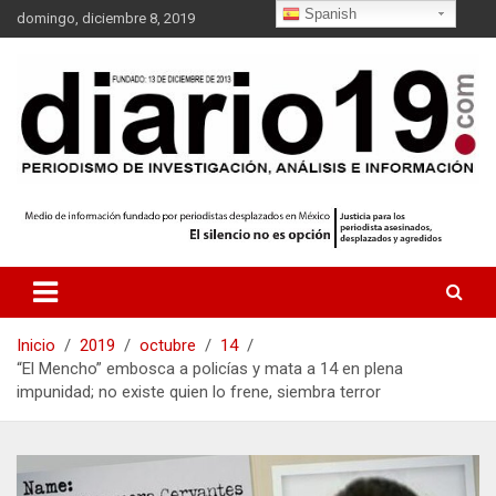
S
Spanish
domingo, diciembre 8, 2019
a
l
t
a
r
a
l
c
o
n
t
e
n
i
Inicio
2019
octubre
14
d
“El Mencho” embosca a policías y mata a 14 en plena
o
impunidad; no existe quien lo frene, siembra terror