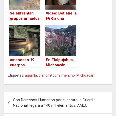
Se enfrentan
Video: Detiene la
grupos armados
FGR a una
en Uruapan,
modelo y un
Michoacán: 10
narcotraficante
muertos y 4
del primer
heridos
círculo del
“Mencho”
Amanecen 19
En Tlalpujahua,
cuerpos
Michoacán,
colgados y
explosión de
Etiquetas:
desmembrados
aguililla
,
diario19.com
taller de
,
mencho
,
Michoacan
en Uruapan,
pirotecnia deja
acompañados de
tres muertos
un
N
narcomensaje
Con Derechos Humanos por el centro la Guardia
a
Nacional llegará a 140 mil elementos: AMLO
v