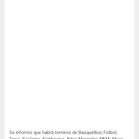
Se informó que habrá torneos de Basquetbol, Fútbol,
Tenis, Saolama, Kickboxing, Artes Marciales MMA, Muay