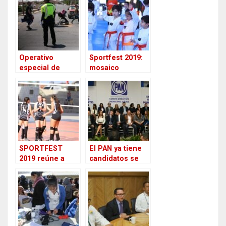
r
o
k
Operativo
Sportfest 2019:
especial de
mosaico
seguridad en
deportivo
Sportfest 2019
incluyente de
en Cd. Juárez
Cd. Juárez
SPORTFEST
El PAN ya tiene
2019 reúne a
candidatos se
miles de
presentan en
juarenses en
Cd. Juárez,
actividades
Chihuahua
deportivas