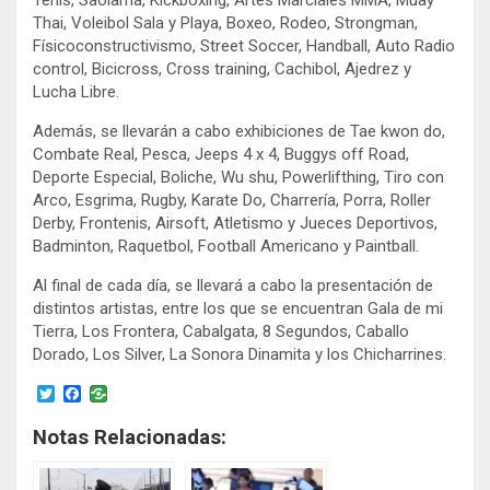
Thai, Voleibol Sala y Playa, Boxeo, Rodeo, Strongman,
Físicoconstructivismo, Street Soccer, Handball, Auto Radio
control, Bicicross, Cross training, Cachibol, Ajedrez y
Lucha Libre.
Además, se llevarán a cabo exhibiciones de Tae kwon do,
Combate Real, Pesca, Jeeps 4 x 4, Buggys off Road,
Deporte Especial, Boliche, Wu shu, Powerlifthing, Tiro con
Arco, Esgrima, Rugby, Karate Do, Charrería, Porra, Roller
Derby, Frontenis, Airsoft, Atletismo y Jueces Deportivos,
Badminton, Raquetbol, Football Americano y Paintball.
Al final de cada día, se llevará a cabo la presentación de
distintos artistas, entre los que se encuentran Gala de mi
Tierra, Los Frontera, Cabalgata, 8 Segundos, Caballo
Dorado, Los Silver, La Sonora Dinamita y los Chicharrines.
T
F
w
a
i
c
Notas Relacionadas:
t
e
t
b
e
o