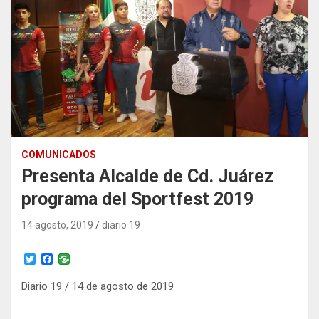
COMUNICADOS
Presenta Alcalde de Cd. Juárez
programa del Sportfest 2019
14 agosto, 2019
diario 19
T
F
w
a
i
c
Diario 19 / 14 de agosto de 2019
t
e
t
b
e
o