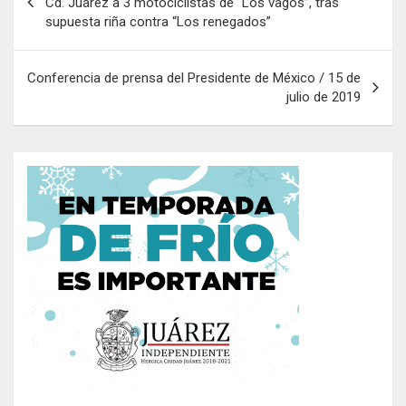
Cd. Juárez a 3 motociclistas de “Los vagos”, tras
menor de edad
supuesta riña contra “Los renegados”
v
e
Conferencia de prensa del Presidente de México / 15 de
g
julio de 2019
a
c
i
ó
n
d
e
e
n
t
r