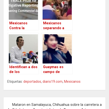
Mexicanos
Mexicanos
Contra la
separando a
Corrupción y la
Rusos que
Impunidad
pelean:
gana Premio
¡Tranquilovzky!
Internacional de
Periodismo de
Investigación
Contra la
Corrupción
Identifican a dos
Guaymas es
de los
campo de
asaltantes-
Guerra,
Etiquetas:
homicidas de la
deportados
,
diario19.com
Pavlovich
,
Mexicanos
fiesta del ex
rebasada; Cruel
secretario de
asesinato de una
Turismo de
mujer y su
N
Colima donde
compañero a
Mataron en Samalayuca, Chihuahua sobre la carretera a
asfixiaron a un
golpes y balazos
a