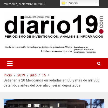
S
Spanish
miércoles, diciembre 18, 2019
a
l
t
a
r
a
l
c
o
n
t
e
n
i
Inicio
2019
julio
15
d
Detienen a 20 Mexicanos en redadas en EU y más de mil 800
o
detenidos antes del operativo, serán deportados