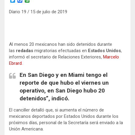
T
F
w
a
i
c
Díario 19 / 15 de julio de 2019
t
e
t
b
e
o
r
o
k
Al menos 20 mexicanos han sido detenidos durante
las
redadas
migratorias efectuadas en
Estados Unidos
,
informó el secretario de Relaciones Exteriores,
Marcelo
Ebrard
.
En San Diego y en Miami tengo el
reporte de que hubo el viernes un
operativo, en San Diego hubo 20
detenidos”, indicó.
El canciller detalló que, si aumenta el número de
mexicanos deportados por Estados Unidos durante los
próximos días, personal de la Secretaría será enviado a la
Unión Americana.